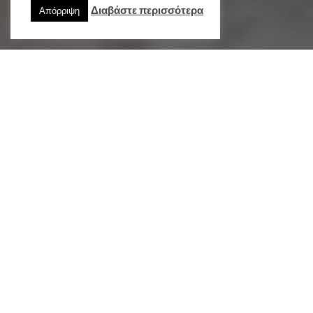
Διαβάστε περισσότερα
Απόρριψη
Ο Βουλευτής Ν.Λέσβου και π.Αντιπρόεδρος της Βουλής, κ.
Χαράλαμπος Αθανασίου ,εκπροσώπησε το Ελληνικό
Κοινοβούλιο στη Συνεδρίαση της Επιτροπής Κανονισμών
,Δεοντολογίας και Ασυλιών της Κοινοβουλευτικής Συνέλευσης
του Συμβουλίου της Ευρώπης σε θέματα που αφορούν την
ενίσχυση της δεοντολογίας και της ακεραιότητας στα
Κοινοβούλια, που έλαβε χώρα στη Λεμεσό Κύπρου.